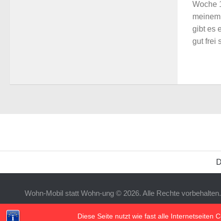
Woche 18
meinem 
gibt es
gut frei
D
Wohn-Mobil statt Wohn-ung © 2026. Alle Rechte vorbehalten.
Powered by
- Entworfen mit dem
Hueman-Theme
Diese Seite nutzt wie fast alle Internetseite