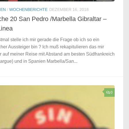
IEN
/
WOCHENBERICHTE
DEZEMBER 16, 2018
he 20 San Pedro /Marbella Gibraltar –
Linea
tmal stelle ich mir gerade die Frage ob ich so ein
cher Aussteiger bin ? Ich muß rekapitulieren das mir
r auf meiner Reise mit Abstand am besten Südfrankreich
rgue) und in Spanien Marbella/San...
0