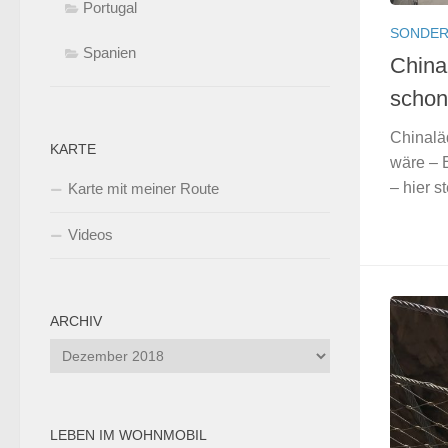
Portugal
SONDER
Spanien
China
schon
Chinaläd
KARTE
wäre – 
– hier s
Karte mit meiner Route
Videos
ARCHIV
Archiv
LEBEN IM WOHNMOBIL