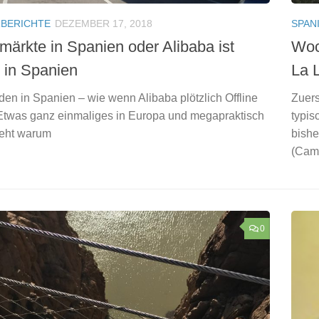
BERICHTE
DEZEMBER 17, 2018
SPAN
märkte in Spanien oder Alibaba ist
Woc
 in Spanien
La 
en in Spanien – wie wenn Alibaba plötzlich Offline
Zuers
Etwas ganz einmaliges in Europa und megapraktisch
typis
teht warum
bishe
(Cama
0