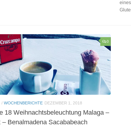
eines
Glute
0
N
/
WOCHENBERICHTE
DEZEMBER 1, 2018
 18 Weihnachtsbeleuchtung Malaga –
x – Benalmadena Sacababeach