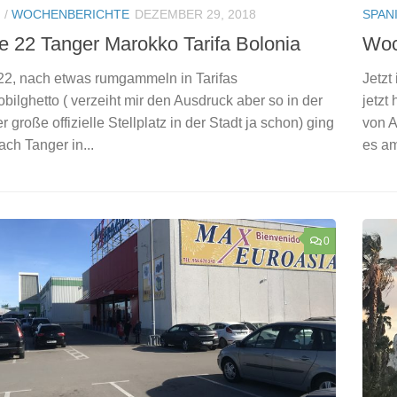
N
/
WOCHENBERICHTE
DEZEMBER 29, 2018
SPAN
 22 Tanger Marokko Tarifa Bolonia
Woc
2, nach etwas rumgammeln in Tarifas
Jetzt
ilghetto ( verzeiht mir den Ausdruck aber so in der
jetzt
der große offizielle Stellplatz in der Stadt ja schon) ging
von A
ach Tanger in...
es am
0