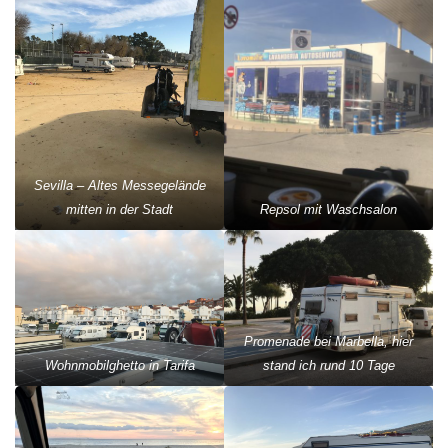
Sevilla – Altes Messegelände
mitten in der Stadt
Repsol mit Waschsalon
Promenade bei Marbella, hier
Wohnmobilghetto in Tarifa
stand ich rund 10 Tage