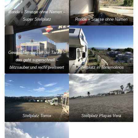
Ronda – Strasse ohne Namen –
Super Stellplatz
Ronda – Srasse ohne Namen
Gewaschen wird an der Tanke –
das geht superschnell –
blitzsauber und recht preiswert
Stellplatz in Torremolinos
Stellplatz Torrox
Stellplatz Playas Vera