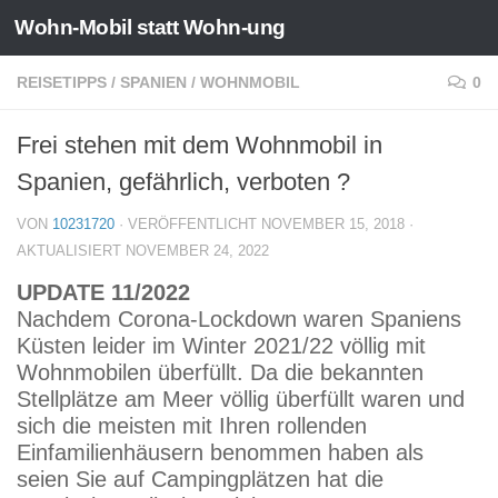
Wohn-Mobil statt Wohn-ung
Zum Inhalt springen
REISETIPPS
/
SPANIEN
/
WOHNMOBIL
0
Frei stehen mit dem Wohnmobil in
Spanien, gefährlich, verboten ?
VON
10231720
· VERÖFFENTLICHT
NOVEMBER 15, 2018
·
AKTUALISIERT
NOVEMBER 24, 2022
UPDATE 11/2022
Nachdem Corona-Lockdown waren Spaniens
Küsten leider im Winter 2021/22 völlig mit
Wohnmobilen überfüllt. Da die bekannten
Stellplätze am Meer völlig überfüllt waren und
sich die meisten mit Ihren rollenden
Einfamilienhäusern benommen haben als
seien Sie auf Campingplätzen hat die