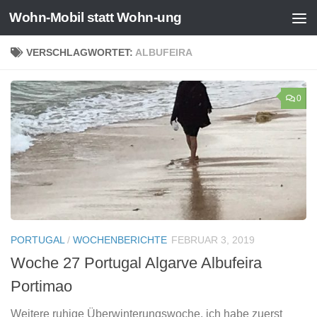
Wohn-Mobil statt Wohn-ung
Zum Inhalt springen
VERSCHLAGWORTET:
ALBUFEIRA
0
PORTUGAL
/
WOCHENBERICHTE
FEBRUAR 3, 2019
Woche 27 Portugal Algarve Albufeira
Portimao
Weitere ruhige Überwinterungswoche, ich habe zuerst