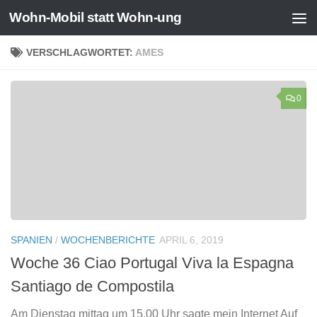
Wohn-Mobil statt Wohn-ung
Zum Inhalt springen
VERSCHLAGWORTET:
AMES
0
SPANIEN
/
WOCHENBERICHTE
APRIL 6, 2019
Woche 36 Ciao Portugal Viva la Espagna
Santiago de Compostila
Am Dienstag mittag um 15.00 Uhr sagte mein Internet Auf