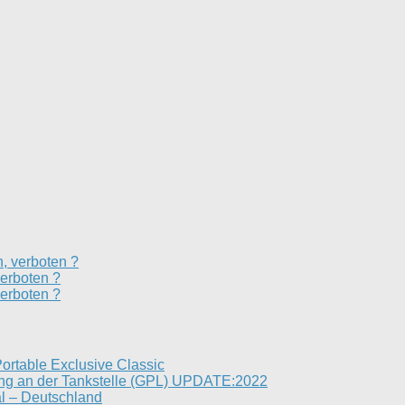
h, verboten ?
verboten ?
verboten ?
ortable Exclusive Classic
ung an der Tankstelle (GPL) UPDATE:2022
al – Deutschland