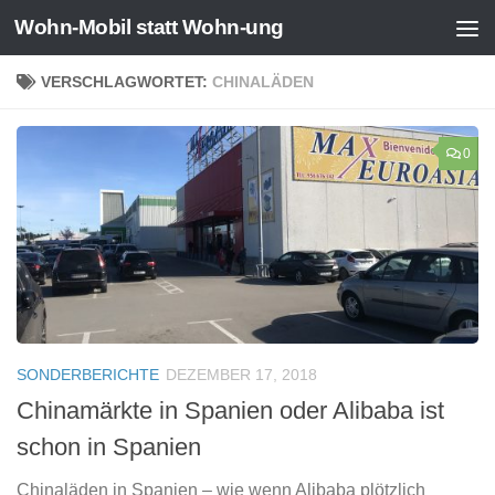
Wohn-Mobil statt Wohn-ung
Zum Inhalt springen
VERSCHLAGWORTET:
CHINALÄDEN
0
SONDERBERICHTE
DEZEMBER 17, 2018
Chinamärkte in Spanien oder Alibaba ist
schon in Spanien
Chinaläden in Spanien – wie wenn Alibaba plötzlich