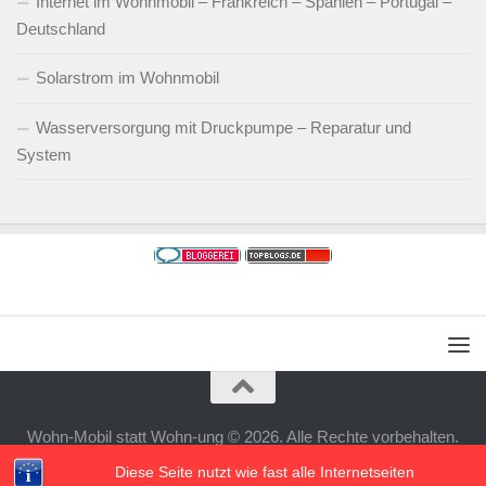
Internet im Wohnmobil – Frankreich – Spanien – Portugal –
Deutschland
Solarstrom im Wohnmobil
Wasserversorgung mit Druckpumpe – Reparatur und
System
Wohn-Mobil statt Wohn-ung © 2026. Alle Rechte vorbehalten.
Powered by
- Entworfen mit dem
Hueman-Theme
Diese Seite nutzt wie fast alle Internetseiten