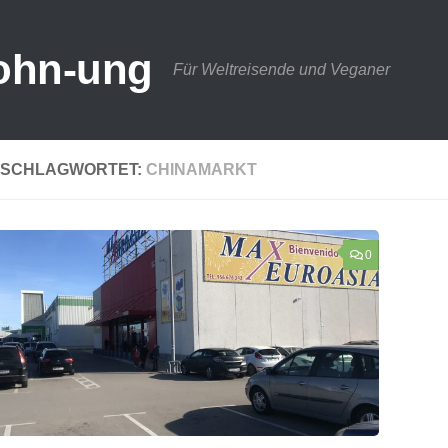
ohn-ung
Für Weltreisende und Veganer
SCHLAGWORTET:
CHINAMARKT
0