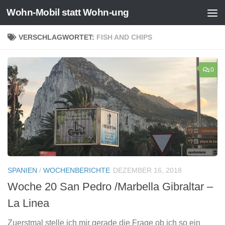
Wohn-Mobil statt Wohn-ung
Zum Inhalt springen
VERSCHLAGWORTET:
FISH AND CHIPS
0
SPANIEN
/
WOCHENBERICHTE
DEZEMBER 16, 2018
Woche 20 San Pedro /Marbella Gibraltar –
La Linea
Zuerstmal stelle ich mir gerade die Frage ob ich so ein