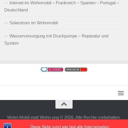
Internet im Wohnmobil – Frankreich – Spanien – Portugal –
Deutschland
Solarstrom im Wohnmobil
Wasserversorgung mit Druckpumpe – Reparatur und
System
Wohn-Mobil statt Wohn-ung © 2026. Alle Rechte vorbehalten.
Powered by
- Entworfen mit dem
Hueman-Theme
Diese Seite nutzt wie fast alle Internetseiten