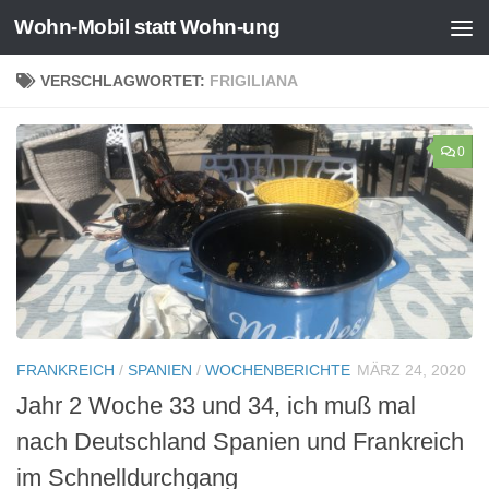
Wohn-Mobil statt Wohn-ung
Zum Inhalt springen
VERSCHLAGWORTET:
FRIGILIANA
0
FRANKREICH
/
SPANIEN
/
WOCHENBERICHTE
MÄRZ 24, 2020
Jahr 2 Woche 33 und 34, ich muß mal
nach Deutschland Spanien und Frankreich
im Schnelldurchgang