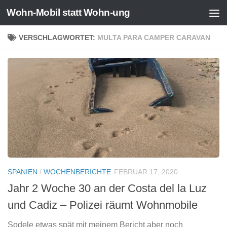
Wohn-Mobil statt Wohn-ung
Zum Inhalt springen
VERSCHLAGWORTET:
MULTA PARA CAMPER CARAVAN
SPANIEN
/
WOCHENBERICHTE
FEBRUAR 17, 2020
Jahr 2 Woche 30 an der Costa del la Luz
und Cadiz – Polizei räumt Wohnmobile
Sodele etwas spät mit meinem Bericht aber noch