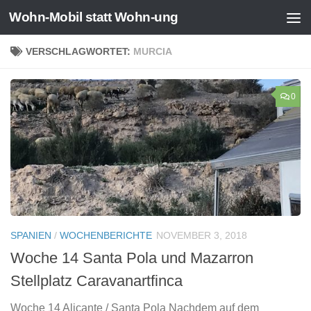
Wohn-Mobil statt Wohn-ung
Zum Inhalt springen
VERSCHLAGWORTET:
MURCIA
0
SPANIEN
/
WOCHENBERICHTE
NOVEMBER 3, 2018
Woche 14 Santa Pola und Mazarron
Stellplatz Caravanartfinca
Woche 14 Alicante / Santa Pola Nachdem auf dem