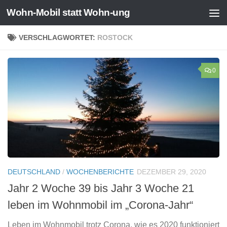
Wohn-Mobil statt Wohn-ung
Zum Inhalt springen
VERSCHLAGWORTET:
ROSTOCK
0
DEUTSCHLAND
/
WOCHENBERICHTE
DEZEMBER 29, 2020
Jahr 2 Woche 39 bis Jahr 3 Woche 21
leben im Wohnmobil im „Corona-Jahr“
Leben im Wohnmobil trotz Corona, wie es 2020 funktioniert