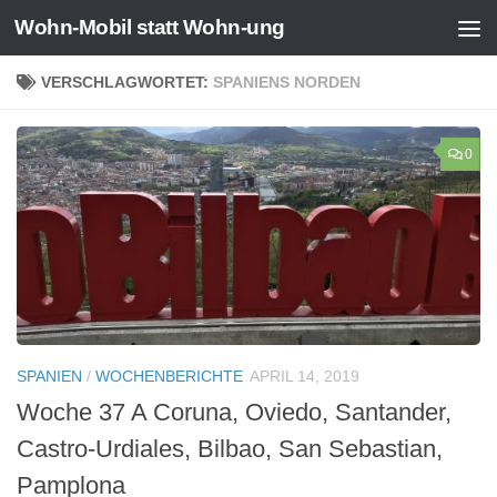
Wohn-Mobil statt Wohn-ung
Zum Inhalt springen
VERSCHLAGWORTET:
SPANIENS NORDEN
0
SPANIEN
/
WOCHENBERICHTE
APRIL 14, 2019
Woche 37 A Coruna, Oviedo, Santander,
Castro-Urdiales, Bilbao, San Sebastian,
Pamplona