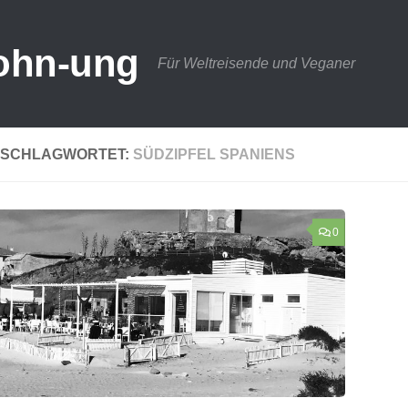
ohn-ung
Für Weltreisende und Veganer
SCHLAGWORTET:
SÜDZIPFEL SPANIENS
0