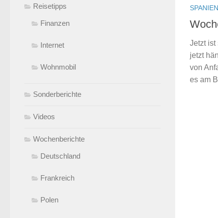
Reisetipps
SPANIE
Woche
Finanzen
Jetzt is
Internet
jetzt h
Wohnmobil
von Anfa
es am Be
Sonderberichte
Videos
Wochenberichte
Deutschland
Frankreich
Polen