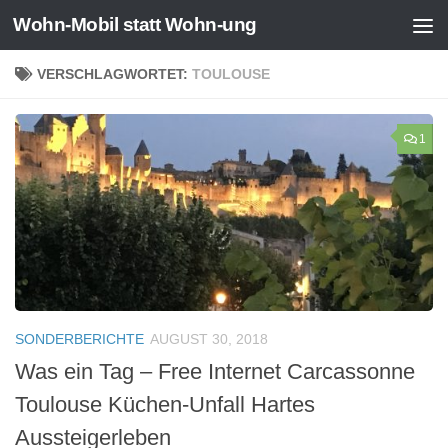
Wohn-Mobil statt Wohn-ung
Zum Inhalt springen
VERSCHLAGWORTET:
TOULOUSE
1
SONDERBERICHTE
AUGUST 30, 2018
Was ein Tag – Free Internet Carcassonne
Toulouse Küchen-Unfall Hartes
Aussteigerleben