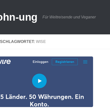
ohn-ung
Für Weltreisende und Veganer
SCHLAGWORTET:
WISE