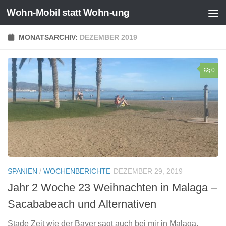
Wohn-Mobil statt Wohn-ung
Zum Inhalt springen
MONATSARCHIV:
DEZEMBER 2019
0
SPANIEN
/
WOCHENBERICHTE
DEZEMBER 29, 2019
Jahr 2 Woche 23 Weihnachten in Malaga –
Sacababeach und Alternativen
Stade Zeit wie der Bayer sagt auch bei mir in Malaga.