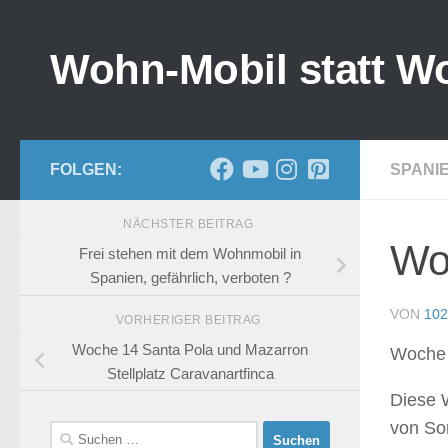
Zum Inhalt springen
Wohn-Mobil statt W
FOLGEN:
SPANI
NÄCHSTER BEITRAG
Woc
Frei stehen mit dem Wohnmobil in
Spanien, gefährlich, verboten ?
VON
102
VORHERIGER BEITRAG
Woche 14 Santa Pola und Mazarron
Woche
Stellplatz Caravanartfinca
Diese W
von Son
Suchen