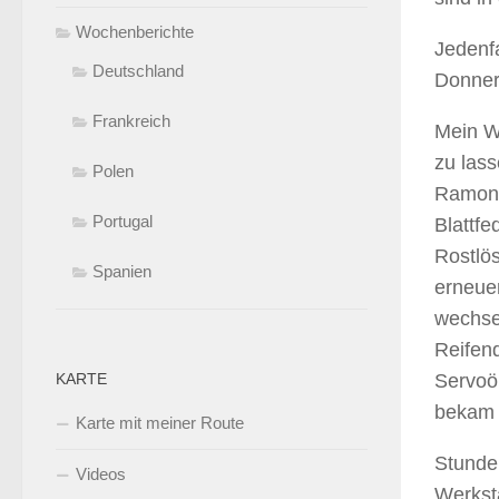
Wochenberichte
Jedenfa
Deutschland
Donner
Frankreich
Mein Wo
zu lass
Polen
Ramone
Portugal
Blattf
Rostlös
Spanien
erneuer
wechse
Reifend
Servoö
KARTE
bekam 
Karte mit meiner Route
Stunden
Videos
Werksta