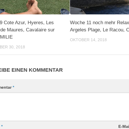
 Cote Azur, Hyeres, Les
Woche 11 noch mehr Rela
de Maures, Cavalaire sur
Argeles Plage, Le Racou, C
AMILIE
OKTOBER 14, 2018
ER 30, 2018
IBE EINEN KOMMENTAR
entar
*
e
*
E-Ma