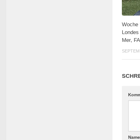
Woche 9
Londes 
Mer, F
SEPTEMB
SCHRE
Komm
Nam