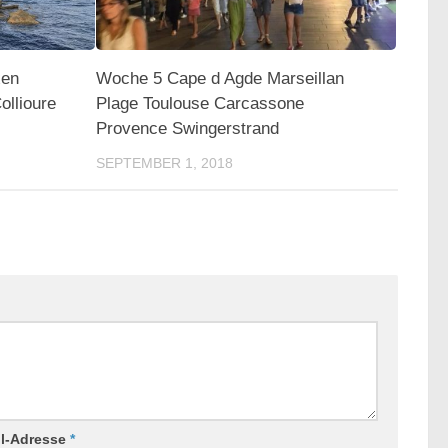
xen
Woche 5 Cape d Agde Marseillan
ollioure
Plage Toulouse Carcassone
Provence Swingerstrand
SEPTEMBER 1, 2018
il-Adresse
*