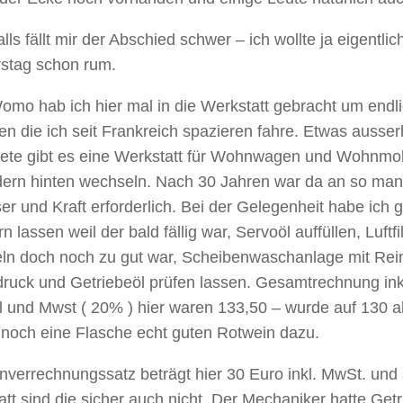
lls fällt mir der Abschied schwer – ich wollte ja eigentl
stag schon rum.
mo hab ich hier mal in die Werkstatt gebracht um endli
en die ich seit Frankreich spazieren fahre. Etwas ausse
te gibt es eine Werkstatt für Wohnwagen und Wohnmob
edern hinten wechseln. Nach 30 Jahren war da an so man
er und Kraft erforderlich. Bei der Gelegenheit habe ich g
n lassen weil der bald fällig war, Servoöl auffüllen, Luft
ln doch noch zu gut war, Scheibenwaschanlage mit Rein
ruck und Getriebeöl prüfen lassen. Gesamtrechnung inkl
l und Mwst ( 20% ) hier waren 133,50 – wurde auf 130 a
noch eine Flasche echt guten Rotwein dazu.
verrechnungssatz beträgt hier 30 Euro inkl. MwSt. und 
tt sind die sicher auch nicht. Der Mechaniker hatte Getr