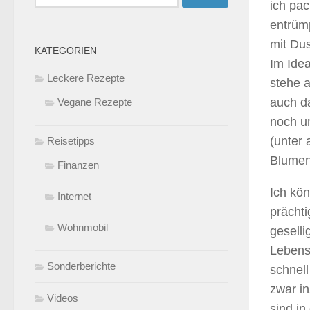
ich pac
nach:
entrümp
mit Du
KATEGORIEN
Im Idea
Leckere Rezepte
stehe 
auch da
Vegane Rezepte
noch u
(unter
Reisetipps
Blumen
Finanzen
Ich kön
Internet
prächti
Wohnmobil
gesell
Lebens
Sonderberichte
schnel
zwar i
Videos
sind in