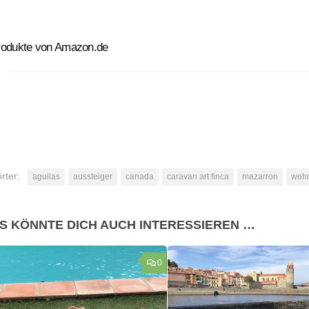
rodukte von Amazon.de
rter:
aguilas
aussteiger
canada
caravan art finca
mazarron
wohn
S KÖNNTE DICH AUCH INTERESSIEREN …
0