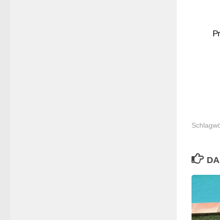
P
Schlagwö
DA