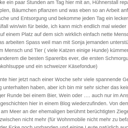
ke ein paar Stunden am Tag hier mit an, Hühnerstall rep
len, Bäumchen pflanzen und was eben so an Arbeit anfäll
sche und Entsorgung und bekomme jeden Tag ein lecke
lfall win/win für beide, ich kann mich endlich mal wieder
auf einem Platz auf dem sich wirklich einfach nette Me
s arbeiten Spass weil man mit Sonja jemanden unterstütz
m Mensch und Tier ( viele Katzen einige Hunde) kümmert.
 anderem die besten Spareribs ever, die ersten Schmor
kohlsuppe und ein schweizer Käsefondue)
nte hier jetzt nach einer Woche sehr viele spannende G
g unterhalten haben, aber ich bin mir sehr sicher das kei
iger Runde bei einem Bier, Wein oder …. auch nur im An
geschichten hier in einem Blog wiederzufinden. Von dem
l am Meer an der ehemaligen berühmt berüchtigten Zieg
nzwischen nicht mehr (für Wohnmobile nicht mehr zu bef
 der Ecke noch vorhanden und einige Leute natürlich au