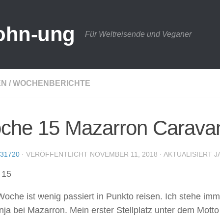
ohn-ung
Für Weltreisende und Veganer
EN
/
WOCHENBERICHTE
he 15 Mazarron Caravan 
31720
· VERÖFFENTLICHT
NOVEMBER 11, 2018
· AKTUALISIERT
J
 15
oche ist wenig passiert in Punkto reisen. Ich stehe im
ja bei Mazarron. Mein erster Stellplatz unter dem Mott