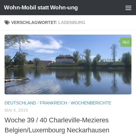
Wohn-Mobil statt Wohn-ung
Zum Inhalt springen
VERSCHLAGWORTET:
LADENBURG
0
DEUTSCHLAND
/
FRANKREICH
/
WOCHENBERICHTE
MAI 4, 2019
Woche 39 / 40 Charleville-Mezieres
Belgien/Luxembourg Neckarhausen