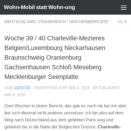
Wohn-Mobil statt Wohn-ung
Zum Inhalt springen
DEUTSCHLAND
/
FRANKREICH
/
WOCHENBERICHTE
0
Woche 39 / 40 Charleville-Mezieres
Belgien/Luxembourg Neckarhausen
Braunschweig Oranienburg
Sachsenhausen Schloß Meseberg
Mecklenburger Seenplatte
VON
10231720
· VERÖFFENTLICHT
MAI 4, 2019
· AKTUALISIERT
MAI 4, 2019
Zwei Wochen in einem Bericht, das gab es noch nie bei mir aber
leis sich diesmal nicht anderes umsetzen. Ich bin also auf dem
Weg nach Deutschland aus dem geliebten Paris weg und
gefahren bis in die Nähe der Belgischen Grenze.
Charleville-