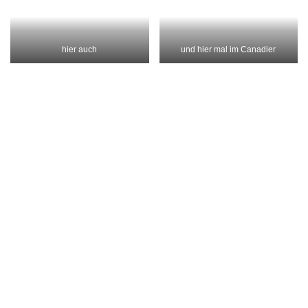
DAS KÖNNTE DICH AUCH
INTERESSIEREN …
0
0
Jahr 2 Woche 31 und 32
Jahr 2 Woche 19 Spanien
Karneval, Fasching in Cadiz
bis Alicante
MÄRZ 24, 2020
DEZEMBER 1, 2019
SCHREIBE EINEN KOMMENTAR