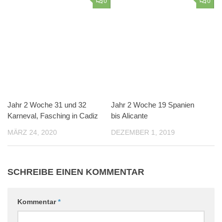
NÄCHSTER BEITRAG
Jahr 2 Woche 17 es geht hier wieder los – von
Mecklenburg bis Mannheim
VORHERIGER BEITRAG
Woche 38 Biarritz, Bordeaux, Orleans, wieder Paris
Suchen
nach:
KATEGORIEN
Leckere Rezepte
Vegane Rezepte
Reisetipps