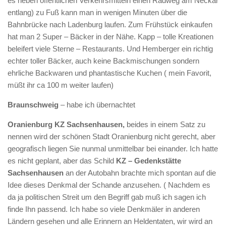
es neben öffentlichen Verkehrsmitteln einen Radweg am Neckar
entlang) zu Fuß kann man in wenigen Minuten über die
Bahnbrücke nach Ladenburg laufen. Zum Frühstück einkaufen
hat man 2 Super – Bäcker in der Nähe. Kapp – tolle Kreationen
beleifert viele Sterne – Restaurants. Und Hemberger ein richtig
echter toller Bäcker, auch keine Backmischungen sondern
ehrliche Backwaren und phantastische Kuchen ( mein Favorit,
müßt ihr ca 100 m weiter laufen)
Braunschweig
– habe ich übernachtet
Oranienburg KZ Sachsenhausen,
beides in einem Satz zu
nennen wird der schönen Stadt Oranienburg nicht gerecht, aber
geografisch liegen Sie nunmal unmittelbar bei einander. Ich hatte
es nicht geplant, aber das Schild
KZ – Gedenkstätte
Sachsenhausen
an der Autobahn brachte mich spontan auf die
Idee dieses Denkmal der Schande anzusehen. ( Nachdem es
da ja politischen Streit um den Begriff gab muß ich sagen ich
finde Ihn passend. Ich habe so viele Denkmäler in anderen
Ländern gesehen und alle Erinnern an Heldentaten, wir wird an