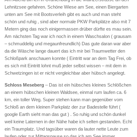
Lehnitzsee gefahren. Schöne Wiese am See, einen Biergarten
unten am See mit Bootsverleih gibt es auch und man steht
schön und ruhig , sind aber normale PKW Parkplätze also mit 7
Metern ging das noch einigermassen drüber dürfte es mau sein.
Am nächsten Tag war ich noch in einem Waschsalon ( grausam
– schmuddelig und megaunfreundlich) Das gute daran war aber
da die Wäsche lange dauert das ich mir bei Traumwetter den
Schloßpark anschauen konnte ( Eintritt war an dem Tag Frei, ob
es sich mit Eintritt lohnt muß jeder selbst wissen – mit dem in
Schwetzingen ist er nicht vergleichbar aber hübsch angelegt.
Schloss Meseberg
– Das ist ein hübsches kleines Schlößchen
an einem hübschen kleinen Waldsee, einmal rum laufen ca. 6
km, ein toller Weg. Super stehen kann man gegenüber vom
Schloß an dem kleinen Parkplatz der zur Badestelle führt (
google Earth sieht man das gut ) . So ruhig und schön dunkel
weil keine Laternen in der Nähe habe ich selten gestanden. Echt
ein Traumplatz. Und tagsüber waren da lauter nette Leute zum
laufen oder zur Mittagspause so das ich am See immer