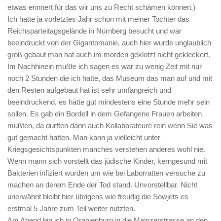
etwas erinnert für das wir uns zu Recht schämen können.)
Ich hatte ja vorletztes Jahr schon mit meiner Tochter das
Reichsparteitagsgelände in Nürnberg besucht und war
beeindruckt von der Gigantomanie, auch hier wurde unglaublich
groß gebaut man hat auch im morden geklotzt nicht gekleckert.
Im Nachhinein mußte ich sagen es war zu wenig Zeit mit nur
noch 2 Stunden die ich hatte, das Museum das man auf und mit
den Resten aufgebaut hat ist sehr umfangreich und
beeindruckend, es hätte gut mindestens eine Stunde mehr sein
sollen. Es gab ein Bordell in dem Gefangene Frauen arbeiten
mußten, da durften dann auch Kollaborateure rein wenn Sie was
gut gemacht hatten. Man kann ja vielleicht unter
Kriegsgesichtspunkten manches verstehen anderes wohl nie.
Wenn mann sich vorstellt das jüdische Kinder, kerngesund mit
Bakterien infiziert wurden um wie bei Laborratten versuche zu
machen an derem Ende der Tod stand. Unvorstellbar. Nicht
unerwähnt bleibt hier übrigens wie freudig die Sowjets es
erstmal 5 Jahre zum Teil weiter nutzten.
Am Abend bin ich in Oranienburg in die Mainzerstrasse an den