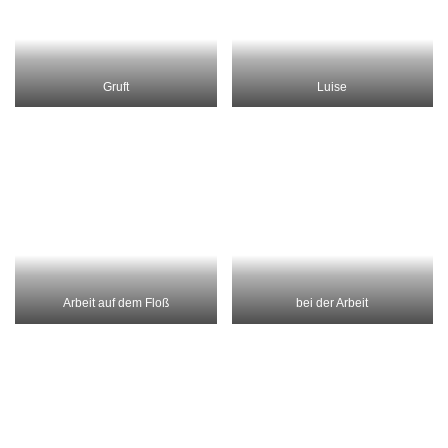
und mehr Canadier fahren
SHARE
Schlagwörter:
heidelberg
Ladenburg
Mecklenburg
meseberg
Neustrelitz
Seenplatte
zurück in Deppenland