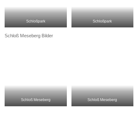
Blick aus dem Womo
mit Pferden
Mecklenburg – Raum Neustrelitz
Stellplatz Neustrelitz
Neustrelitz