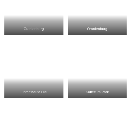
Schloßpark
Schloßpark
Schloß Meseberg Bilder
Schloß Meseberg
Schloß Meseberg