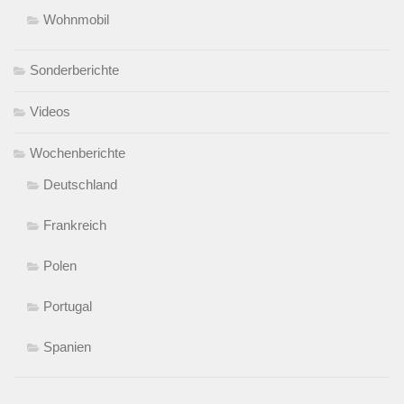
Frei stehen, mit dem Wohnmobil in Frankreich, gefährlich,
verboten ?
Frei stehen mit dem Wohnmobil in Portugal, gefährlich,
verboten ?
Frei stehen mit dem Wohnmobil in Spanien, gefährlich,
verboten ?
TECHNIK
Vollautomatische preiswerte SAT-Antenne – Satmaster
Portable Exclusive Classic
Wiederbefüllbare Gasflaschen für Camper LPG Gasfüllung
an der Tankstelle (GPL) UPDATE:2022
Internet im Wohnmobil – Frankreich – Spanien – Portugal –