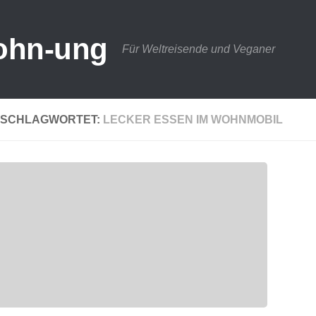
ohn-ung
Für Weltreisende und Veganer
SCHLAGWORTET:
LECKER ESSEN IM WOHNMOBIL