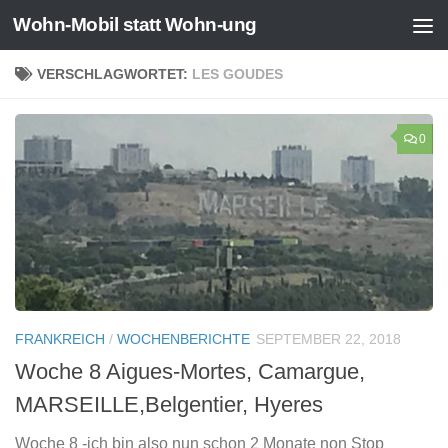
Wohn-Mobil statt Wohn-ung
Zum Inhalt springen
VERSCHLAGWORTET:
LES GOUDES
0
FRANKREICH
/
WOCHENBERICHTE
SEPTEMBER 22, 2018
Woche 8 Aigues-Mortes, Camargue,
MARSEILLE,Belgentier, Hyeres
Woche 8 -ich bin also nun schon 2 Monate non Stop