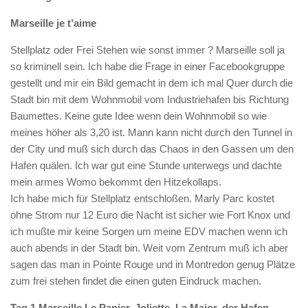
Marseille je t’aime
Stellplatz oder Frei Stehen wie sonst immer ? Marseille soll ja
so kriminell sein. Ich habe die Frage in einer Facebookgruppe
gestellt und mir ein Bild gemacht in dem ich mal Quer durch die
Stadt bin mit dem Wohnmobil vom Industriehafen bis Richtung
Baumettes. Keine gute Idee wenn dein Wohnmobil so wie
meines höher als 3,20 ist. Mann kann nicht durch den Tunnel in
der City und muß sich durch das Chaos in den Gassen um den
Hafen quälen. Ich war gut eine Stunde unterwegs und dachte
mein armes Womo bekommt den Hitzekollaps.
Ich habe mich für Stellplatz entschloßen. Marly Parc kostet
ohne Strom nur 12 Euro die Nacht ist sicher wie Fort Knox und
ich mußte mir keine Sorgen um meine EDV machen wenn ich
auch abends in der Stadt bin. Weit vom Zentrum muß ich aber
sagen das man in Pointe Rouge und in Montredon genug Plätze
zum frei stehen findet die einen guten Eindruck machen.
Tag 1 Marseille Le Panier, Joliette, La Major, der Hafen