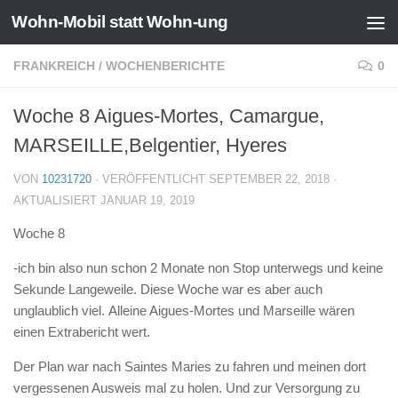
Wohn-Mobil statt Wohn-ung
Zum Inhalt springen
FRANKREICH
/
WOCHENBERICHTE
0
Woche 8 Aigues-Mortes, Camargue,
MARSEILLE,Belgentier, Hyeres
VON
10231720
· VERÖFFENTLICHT
SEPTEMBER 22, 2018
·
AKTUALISIERT
JANUAR 19, 2019
Woche 8
-ich bin also nun schon 2 Monate non Stop unterwegs und keine
Sekunde Langeweile. Diese Woche war es aber auch
unglaublich viel. Alleine Aigues-Mortes und Marseille wären
einen Extrabericht wert.
Der Plan war nach Saintes Maries zu fahren und meinen dort
vergessenen Ausweis mal zu holen. Und zur Versorgung zu