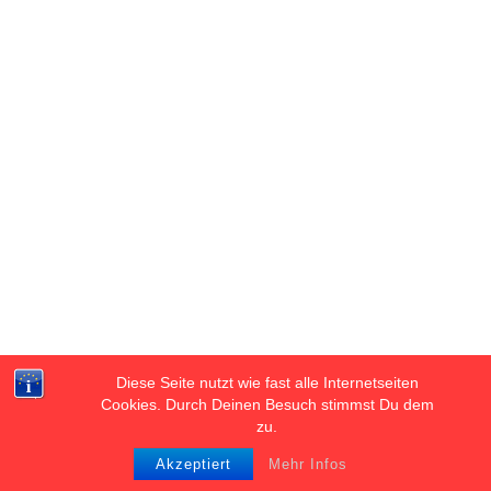
Schlagwörter:
Aigues-Mortes
aussteiger
bezeires
cours julien
hyeres
la major
le panier
les goudes
marseilles
naturpark regional camargue
noailles
notre dame de la garde
pharo
saint viktor
saintes maries de la meer
Stellplatz Frankreich
wohn-mobil statt wohn-ung
wohnen im wohnmobil
zouk
DAS KÖNNTE DICH AUCH
INTERESSIEREN …
Diese Seite nutzt wie fast alle Internetseiten
1
Cookies. Durch Deinen Besuch stimmst Du dem
zu.
Akzeptiert
Mehr Infos