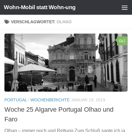
Wohn-Mobil statt Wohn-ung
Zum Inhalt springen
VERSCHLAGWORTET:
OLHAO
2
PORTUGAL
/
WOCHENBERICHTE
JANUAR 19, 2019
Woche 25 Algarve Portugal Olhao und
Faro
Olhao – immer noch und Rettung Zum Schluß sagte ich ja