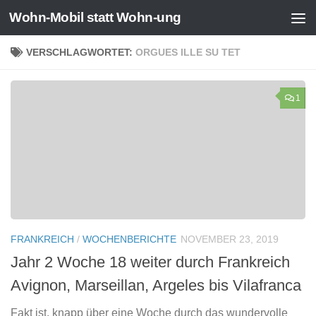
Wohn-Mobil statt Wohn-ung
Zum Inhalt springen
VERSCHLAGWORTET:
ORGUES ILLE SU TET
1
FRANKREICH
/
WOCHENBERICHTE
NOVEMBER 23, 2019
Jahr 2 Woche 18 weiter durch Frankreich
Avignon, Marseillan, Argeles bis Vilafranca
Fakt ist, knapp über eine Woche durch das wundervolle