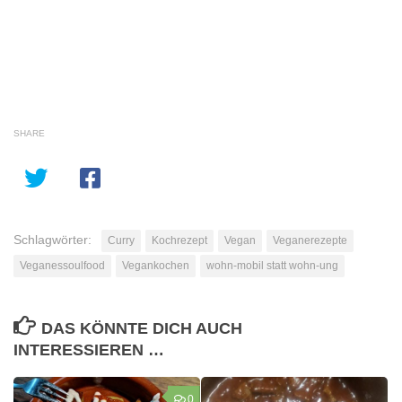
SHARE
Schlagwörter:
Curry
Kochrezept
Vegan
Veganerezepte
Veganessoulfood
Vegankochen
wohn-mobil statt wohn-ung
DAS KÖNNTE DICH AUCH
INTERESSIEREN …
0