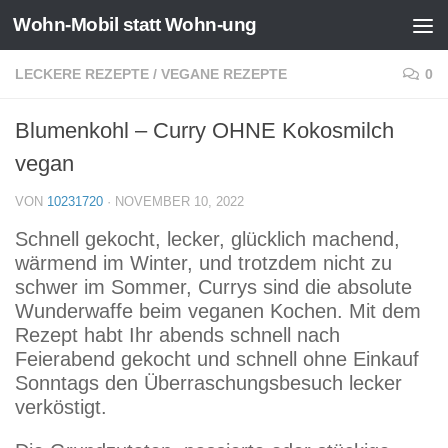
Wohn-Mobil statt Wohn-ung
Zum Inhalt springen
LECKERE REZEPTE
/
VEGANE REZEPTE
0
Blumenkohl – Curry OHNE Kokosmilch
vegan
VON
10231720
·
NOVEMBER 10, 2022
Schnell gekocht, lecker, glücklich machend,
wärmend im Winter, und trotzdem nicht zu
schwer im Sommer, Currys sind die absolute
Wunderwaffe beim veganen Kochen. Mit dem
Rezept habt Ihr abends schnell nach
Feierabend gekocht und schnell ohne Einkauf
Sonntags den Überraschungsbesuch lecker
verköstigt.