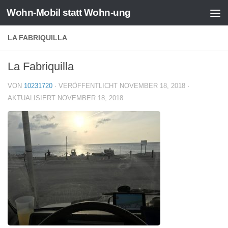
Wohn-Mobil statt Wohn-ung
Zum Inhalt springen
LA FABRIQUILLA
La Fabriquilla
VON
10231720
· VERÖFFENTLICHT
NOVEMBER 18, 2018
·
AKTUALISIERT
NOVEMBER 18, 2018