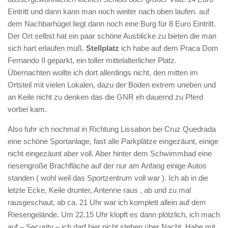
Eintritt und dann kann man noch weiter nach oben laufen. auf
dem Nachbarhügel liegt dann noch eine Burg für 8 Euro Eintritt.
Der Ort selbst hat ein paar schöne Ausblicke zu bieten die man
sich hart erlaufen muß.
Stellplatz
ich habe auf dem Praca Dom
Fernando II geparkt, ein toller mittelalterlicher Platz.
Übernachten wollte ich dort allerdings nicht, den mitten im
Ortsteil mit vielen Lokalen, dazu der Boden extrem uneben und
an Keile nicht zu denken das die GNR eh dauernd zu Pferd
vorbei kam.
Also fuhr ich nochmal in Richtung Lissabon bei Cruz Quedrada
eine schöne Sportanlage, fast alle Parkplätze eingezäunt, einige
nicht eingezäunt aber voll. Aber hinter dem Schwimmbad eine
riesengroße Brachfläche auf der nur am Anfang einige Autos
standen ( wohl weil das Sportzentrum voll war ). Ich ab in die
letzte Ecke, Keile drunter, Antenne raus , ab und zu mal
rausgeschaut, ab ca. 21 Uhr war ich komplett allein auf dem
Riesengelände. Um 22.15 Uhr klopft es dann plötzlich, ich mach
auf – Security – ich darf hier nicht stehen über Nacht. Habe mit