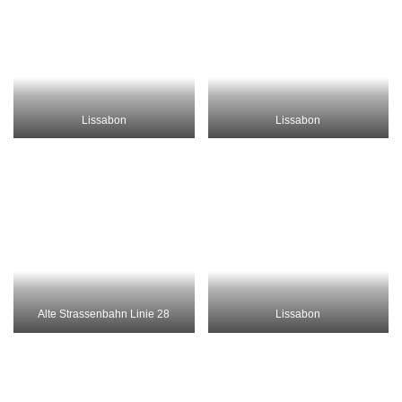
Alfama
Cais de Sodre
Alfama