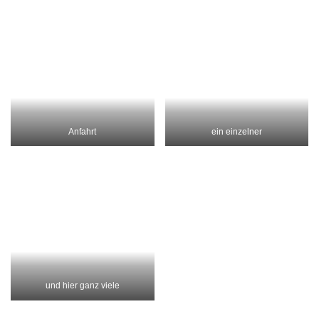
eine Art Steinzeittempel Anta
Grande