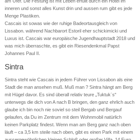
am Ufer. Die Festung ist mit Leben erfüllt durch ein Hotel im
inneren und sonst alles Kunst drin und aussen rum gibt es jede
Menge Plastiken.
Cascais ist sowas wie der ruhige Badeortausgleich von
Lissabon. während Nachbarort Estoril eher schickimicki und
Luxus ist. Cascais war europäische Jugendhauptstadt 2018 und
was mich überraschte, es gibt ein Riesendenkmal Papst
Johannes Paul II.
Sintra
Sintra steht wie Cascais in jedem Führer von Lissabon als eine
Stadt die man ansehen muß. Muß man ? Sintra hängt am Berg
mit Hügel davor. Es sind überall relativ teure „Tuktuk`s“
unterwegs die dich von A nach B bringen, den ganz ehrlich auch
glaube ich bin noch nie soviel so steil Bergab und Bergauf
gelaufen, da Du im Zentrum mit dem Wohnmobil natürlich
keinen Parkplatz findest. Wenn man am Berg ganz nach oben
läuft – ca 3,5 km steile nach oben, gibt es einen Park mit einem
aussergewöhnlichen kleinen Schloß oder großer Villa. 14 Euro