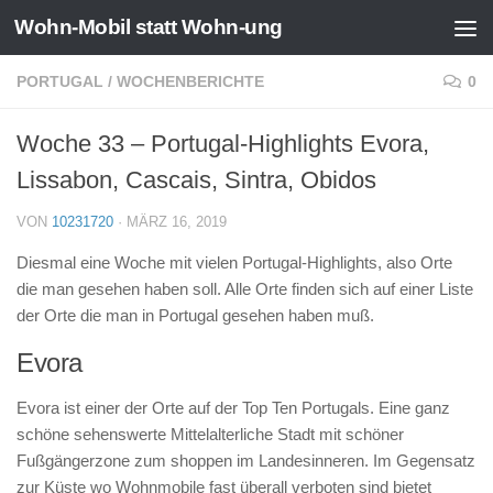
Wohn-Mobil statt Wohn-ung
Zum Inhalt springen
PORTUGAL
/
WOCHENBERICHTE
0
Woche 33 – Portugal-Highlights Evora,
Lissabon, Cascais, Sintra, Obidos
VON
10231720
·
MÄRZ 16, 2019
Diesmal eine Woche mit vielen Portugal-Highlights, also Orte
die man gesehen haben soll. Alle Orte finden sich auf einer Liste
der Orte die man in Portugal gesehen haben muß.
Evora
Evora ist einer der Orte auf der Top Ten Portugals. Eine ganz
schöne sehenswerte Mittelalterliche Stadt mit schöner
Fußgängerzone zum shoppen im Landesinneren. Im Gegensatz
zur Küste wo Wohnmobile fast überall verboten sind bietet