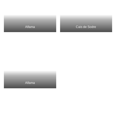
Linie 32
geht ganz steil nur 260 meter weit
um diesen Ausblick zu haben
aber immer besprayt