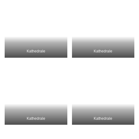
Römische Wasserleitung
Altstadtpark
Römische Wasserleitung
Sturm im Park