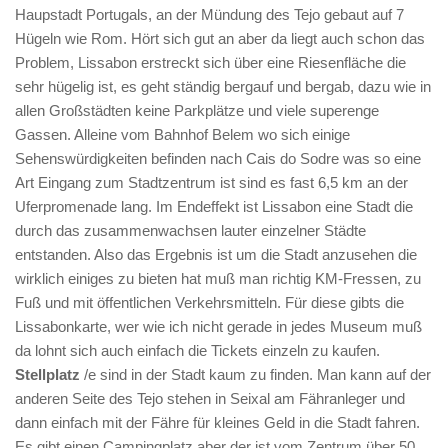
Haupstadt Portugals, an der Mündung des Tejo gebaut auf 7
Hügeln wie Rom. Hört sich gut an aber da liegt auch schon das
Problem, Lissabon erstreckt sich über eine Riesenfläche die
sehr hügelig ist, es geht ständig bergauf und bergab, dazu wie in
allen Großstädten keine Parkplätze und viele superenge
Gassen. Alleine vom Bahnhof Belem wo sich einige
Sehenswürdigkeiten befinden nach Cais do Sodre was so eine
Art Eingang zum Stadtzentrum ist sind es fast 6,5 km an der
Uferpromenade lang. Im Endeffekt ist Lissabon eine Stadt die
durch das zusammenwachsen lauter einzelner Städte
entstanden. Also das Ergebnis ist um die Stadt anzusehen die
wirklich einiges zu bieten hat muß man richtig KM-Fressen, zu
Fuß und mit öffentlichen Verkehrsmitteln. Für diese gibts die
Lissabonkarte, wer wie ich nicht gerade in jedes Museum muß
da lohnt sich auch einfach die Tickets einzeln zu kaufen.
Stellplatz
/e sind in der Stadt kaum zu finden. Man kann auf der
anderen Seite des Tejo stehen in Seixal am Fähranleger und
dann einfach mit der Fähre für kleines Geld in die Stadt fahren.
Es gibt einen Campingplatz aber der ist vom Zentrum über 50