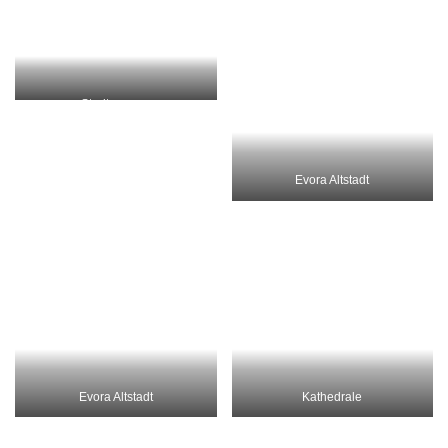
Stadtmauern
Evora Altstadt
Evora Altstadt
Kathedrale
Kathedrale
Kathedrale
Kathedrale
Kathedrale
Kirche
Stadtmauer