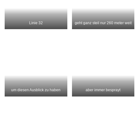
Fahrstuhl
Kirche
Marquies de Pompal
Denkmal