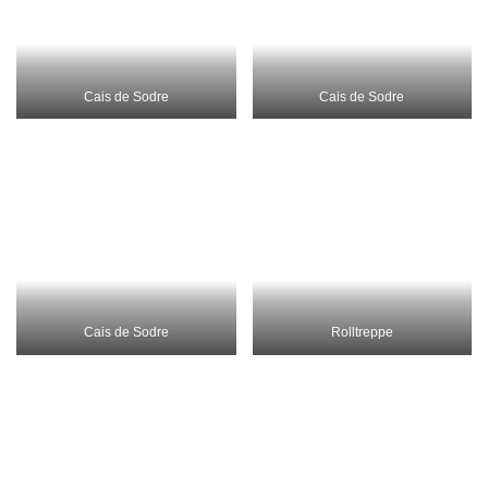
Graphiti überall
Blick fast quer durch die Stadt
Lissabon
Spayer