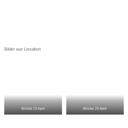
Uferpromenade
Lissabon
Lissabon
Lissabon
Alte Strassenbahn Linie 28
Lissabon