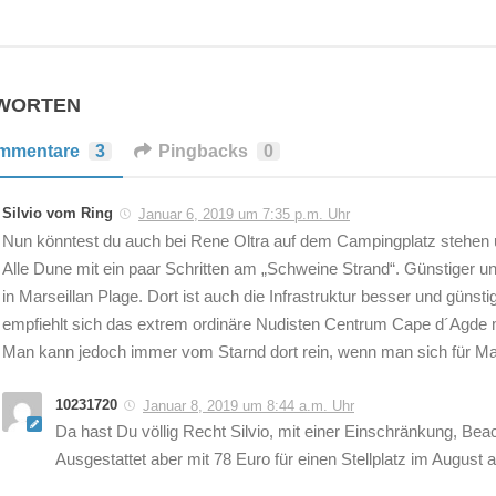
TWORTEN
mmentare
3
Pingbacks
0
Silvio vom Ring
Januar 6, 2019 um 7:35 p.m. Uhr
Nun könntest du auch bei Rene Oltra auf dem Campingplatz stehen und
Alle Dune mit ein paar Schritten am „Schweine Strand“. Günstige
in Marseillan Plage. Dort ist auch die Infrastruktur besser und günsti
empfiehlt sich das extrem ordinäre Nudisten Centrum Cape d´Agde 
Man kann jedoch immer vom Starnd dort rein, wenn man sich für Mar
10231720
Januar 8, 2019 um 8:44 a.m. Uhr
Da hast Du völlig Recht Silvio, mit einer Einschränkung, B
Ausgestattet aber mit 78 Euro für einen Stellplatz im August a