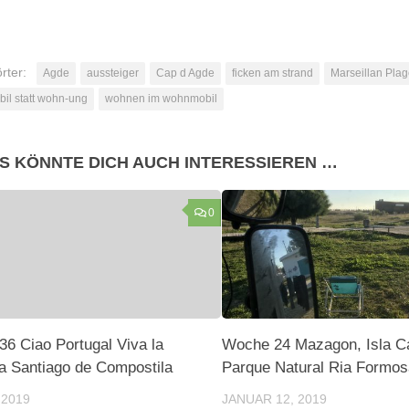
rter:
Agde
aussteiger
Cap d Agde
ficken am strand
Marseillan Pla
il statt wohn-ung
wohnen im wohnmobil
S KÖNNTE DICH AUCH INTERESSIEREN …
0
6 Ciao Portugal Viva la
Woche 24 Mazagon, Isla C
 Santiago de Compostila
Parque Natural Ria Formos
 2019
JANUAR 12, 2019