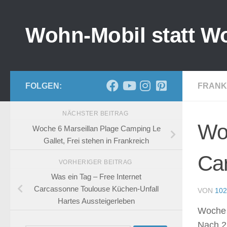
Zum Inhalt springen
Wohn-Mobil statt W
FOLGEN:
FRANK
NÄCHSTER BEITRAG
Woc
Woche 6 Marseillan Plage Camping Le
Gallet, Frei stehen in Frankreich
Ca
VORHERIGER BEITRAG
Was ein Tag – Free Internet
Carcassonne Toulouse Küchen-Unfall
VON
102
Hartes Aussteigerleben
Woche
Nach 2 