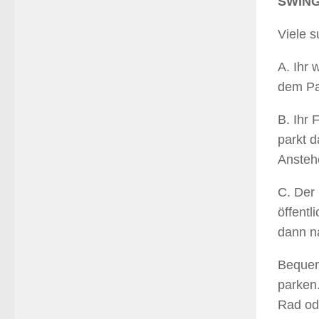
SWING
Viele s
A. Ihr 
dem Pa
B. Ihr 
parkt d
Anstehe
C. Der 
öffentl
dann na
Bequeme
parken.
Rad od