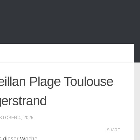
llan Plage Toulouse
erstrand
KTOBER 4, 2025
SHARE
us dieser Woche.