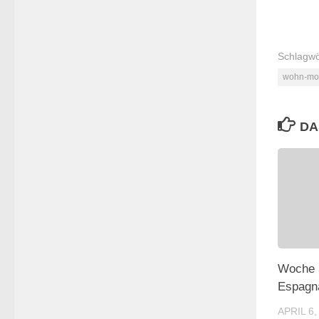
Schlagwö
wohn-mob
DA
Woche 3
Espagna
APRIL 6,