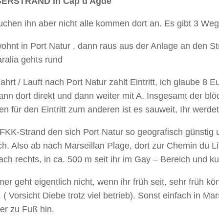
ERSTRAND in Cap d Agde
uchen ihn aber nicht alle kommen dort an. Es gibt 3 We
wohnt in Port Natur , dann raus aus der Anlage an den Str
ralia gehts rund
Fahrt / Lauft nach Port Natur zahlt Eintritt, ich glaube 
ann dort direkt und dann weiter mit A. Insgesamt der b
n für den Eintritt zum anderen ist es sauweit, Ihr werdet
FKK-Strand den sich Port Natur so geografisch günstig u
ich. Also ab nach Marseillan Plage, dort zur Chemin du Li
ch rechts, in ca. 500 m seit ihr im Gay – Bereich und k
r geht eigentlich nicht, wenn ihr früh seit, sehr früh kön
 ( Vorsicht Diebe trotz viel betrieb). Sonst einfach in M
er zu Fuß hin.