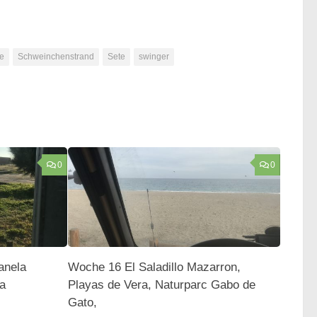
ge
Schweinchenstrand
Sete
swinger
0
0
anela
Woche 16 El Saladillo Mazarron,
a
Playas de Vera, Naturparc Gabo de
Gato,