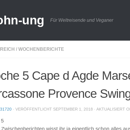
ohn-ung
Für Weltreisende und Veganer
REICH
/
WOCHENBERICHTE
he 5 Cape d Agde Marsei
rcassone Provence Swing
31720
· VERÖFFENTLICHT
SEPTEMBER 1, 2018
· AKTUALISIERT
O
 5
Zwischenberichten wisst ihr ja eigentlich schon alles a