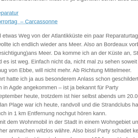
eparatur
orrortag – Carcassonne
 etwas Weg von der Atlantikküste ein paar Reparaturtag
llte ich endlich wieder ans Meer. Also an Bordeaux vorb
sichtigung)ans Meer. Da komme ich an der Küste an, Stel
 es ist weg. Einfach nicht da, nicht mal zu sehen soweit
g von Ebbe, will nicht mehr. Ab Richtung Mittelmeer.
rt hatte ich ja aus besonderem Anlass schon geschildert
n in Agde angekommen – ist ja bekannt für Party
ptember heute, trotzdem ist hier selbst abends um 20.0
lan Plage war ich heute, randvoll und die Strandclubs h
ch in 1 km Entfernung nochgut hören kann.
mit dem Wohnmobil in der Stadt in einem Wohngebiet und
her anmachen witzlos währe. Also bissl Party schadet k