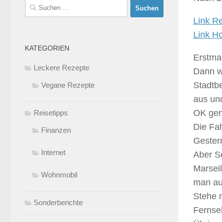
Suchen
nach:
Link R
Link H
KATEGORIEN
Erstmal
Leckere Rezepte
Dann wo
Stadtbe
Vegane Rezepte
aus und
OK genu
Reisetipps
Die Fah
Finanzen
Gester
Internet
Aber Se
Marseil
Wohnmobil
man au
Stehe 
Sonderberichte
Fernse